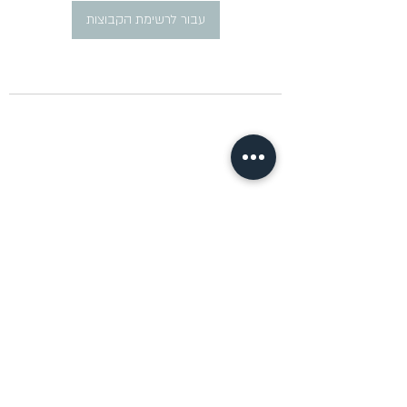
עבור לרשימת הקבוצות
​פרסום מודעות דרושים ברוסית
pirsum.marina@gmail.com
0777292959