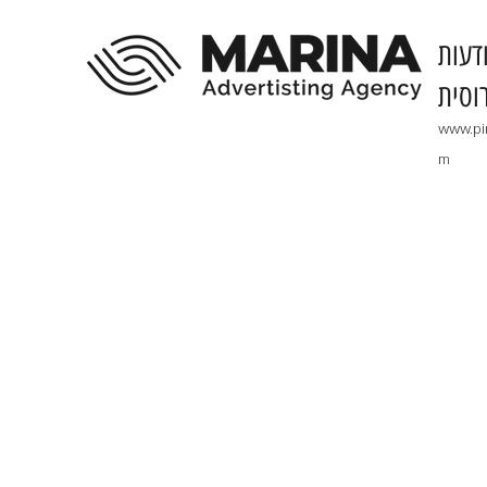
דעות
וסית
www.pi
m