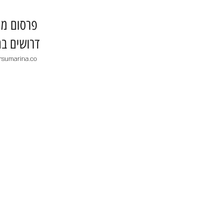
​פרסום מו
דרושים בר
rsumarina.co