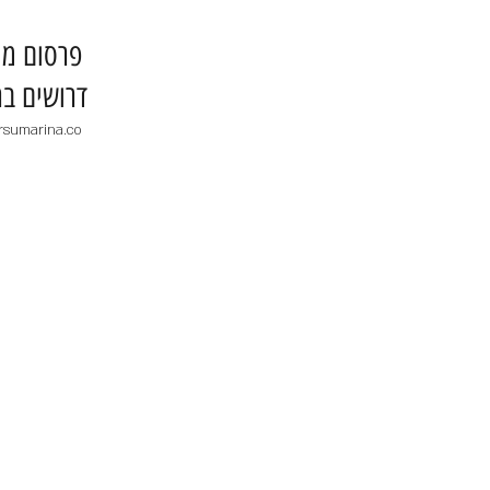
​פרסום מו
דרושים בר
rsumarina.co