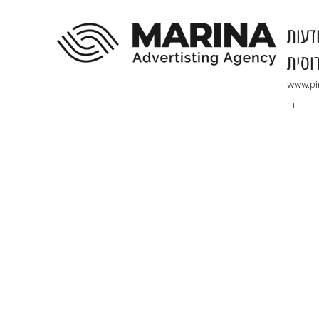
דעות
וסית
www.pi
m