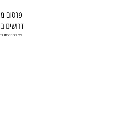
​פרסום מו
דרושים בר
rsumarina.co