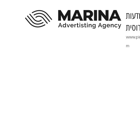
דעות
וסית
www.pi
m