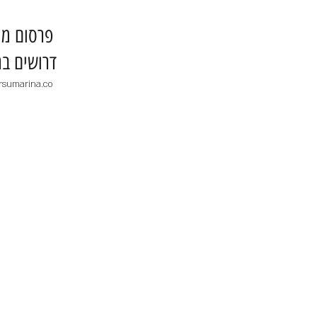
​פרסום מו
דרושים בר
rsumarina.co