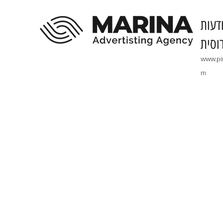
דעות
וסית
www.pi
m