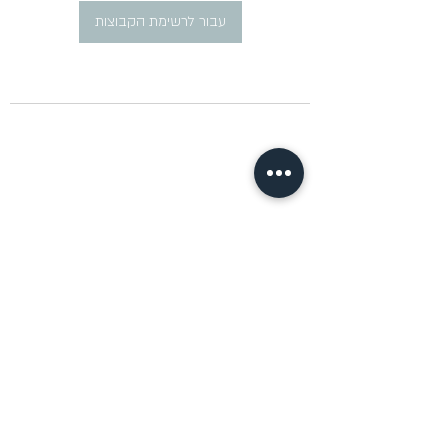
עבור לרשימת הקבוצות
​פרסום מודעות דרושים ברוסית
pirsum.marina@gmail.com
0777292959