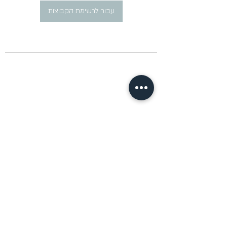
עבור לרשימת הקבוצות
​פרסום מודעות דרושים ברוסית
pirsum.marina@gmail.com
0777292959