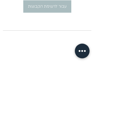
עבור לרשימת הקבוצות
​פרסום מודעות דרושים ברוסית
pirsum.marina@gmail.com
0777292959