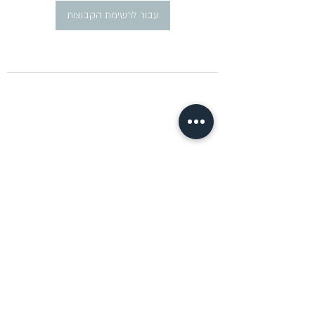
עבור לרשימת הקבוצות
​פרסום מודעות דרושים ברוסית
pirsum.marina@gmail.com
0777292959