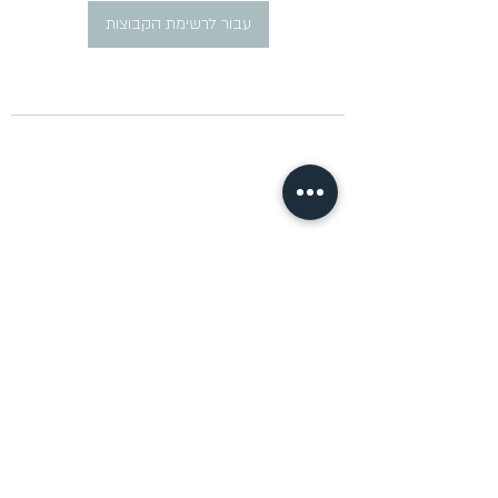
עבור לרשימת הקבוצות
​פרסום מודעות דרושים ברוסית
pirsum.marina@gmail.com
0777292959