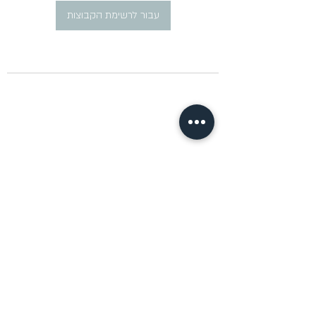
עבור לרשימת הקבוצות
​פרסום מודעות דרושים ברוסית
pirsum.marina@gmail.com
0777292959