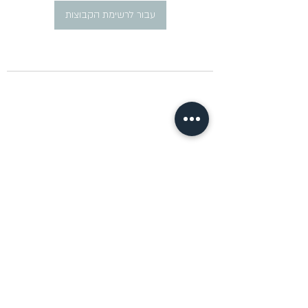
עבור לרשימת הקבוצות
​פרסום מודעות דרושים ברוסית
pirsum.marina@gmail.com
0777292959