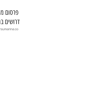
​פרסום מו
דרושים בר
rsumarina.co