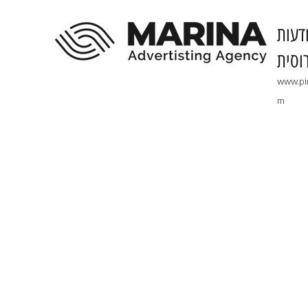
דעות
וסית
www.pi
m