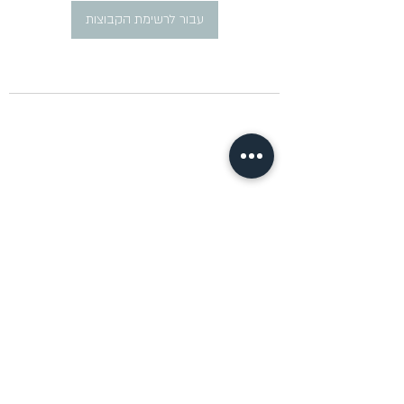
עבור לרשימת הקבוצות
​פרסום מודעות דרושים ברוסית
pirsum.marina@gmail.com
0777292959