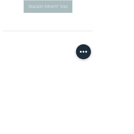
עבור לרשימת הקבוצות
​פרסום מודעות דרושים ברוסית
pirsum.marina@gmail.com
0777292959