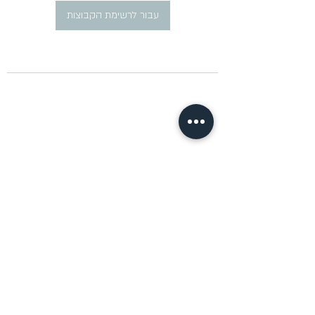
עבור לרשימת הקבוצות
​פרסום מודעות דרושים ברוסית
pirsum.marina@gmail.com
0777292959