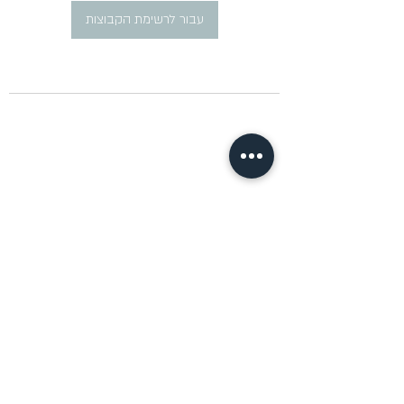
עבור לרשימת הקבוצות
​פרסום מודעות דרושים ברוסית
pirsum.marina@gmail.com
0777292959