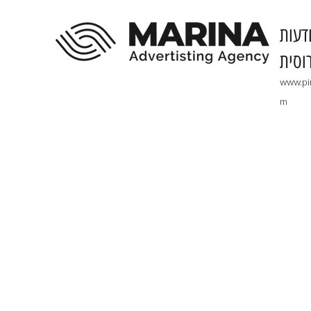
דעות
וסית
www.pi
m