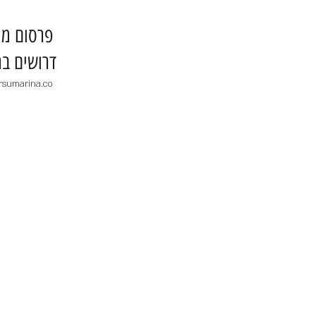
​פרסום מו
דרושים בר
rsumarina.co