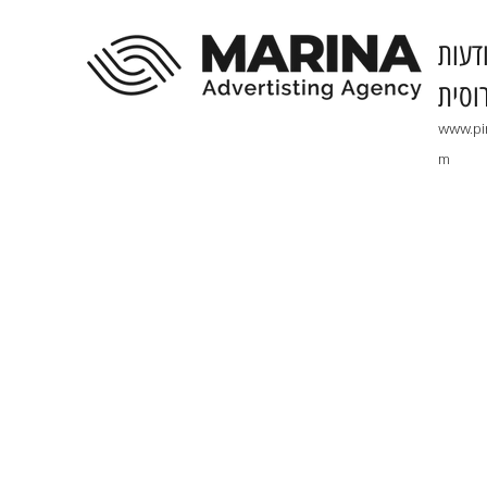
דעות
וסית
www.pi
m