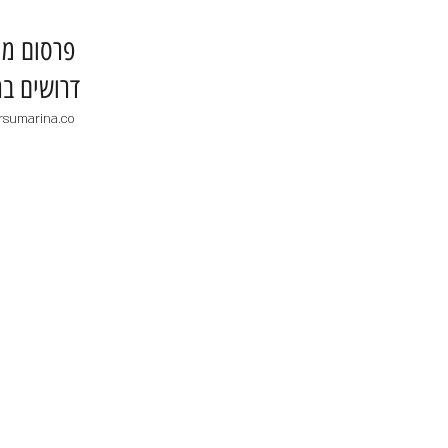
​פרסום מו
דרושים בר
rsumarina.co