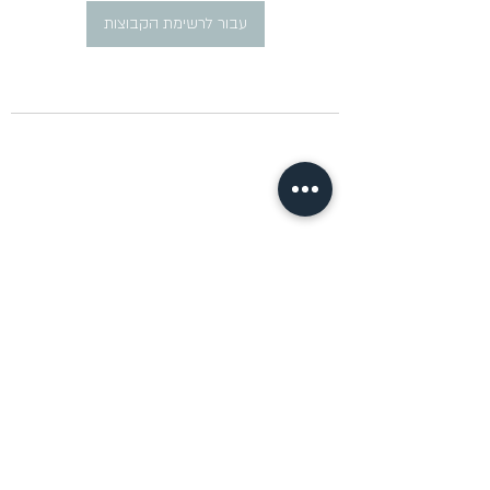
עבור לרשימת הקבוצות
​פרסום מודעות דרושים ברוסית
pirsum.marina@gmail.com
0777292959