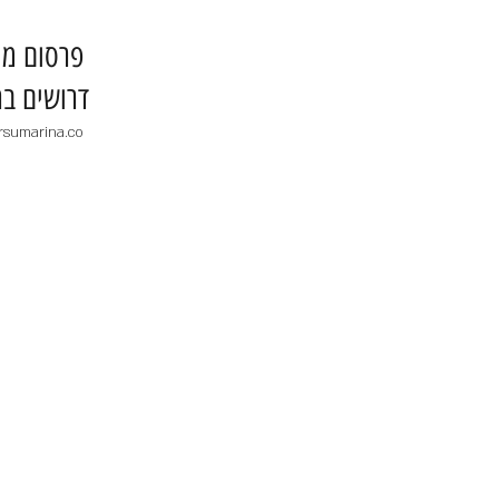
​פרסום מו
דרושים בר
rsumarina.co