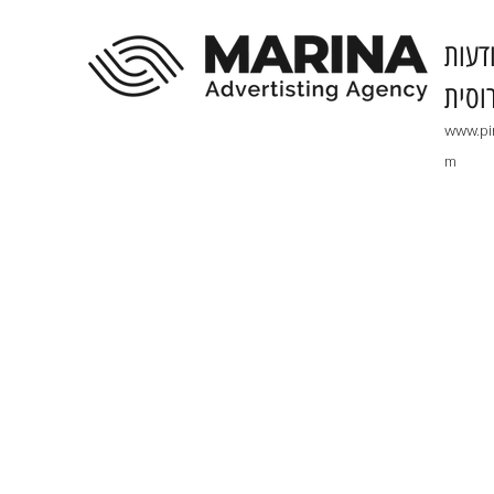
דעות
וסית
www.pi
m