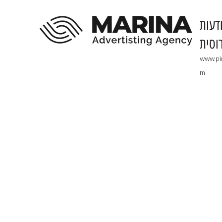
דעות
וסית
www.pi
m