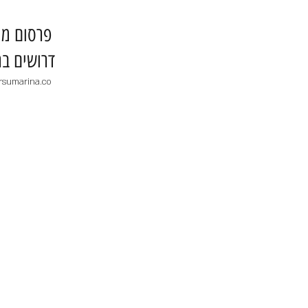
​פרסום מו
דרושים בר
rsumarina.co