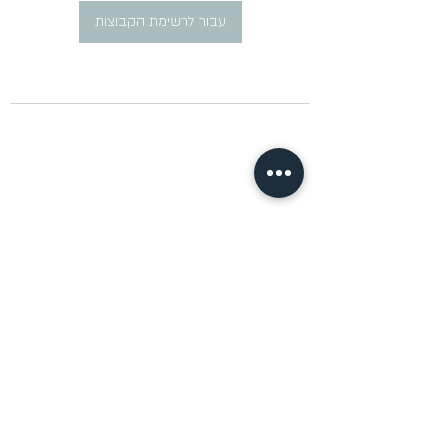
עבור לרשימת הקבוצות
​פרסום מודעות דרושים ברוסית
pirsum.marina@gmail.com
0777292959