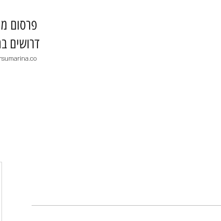
​פרסום מו
דרושים בר
rsumarina.co