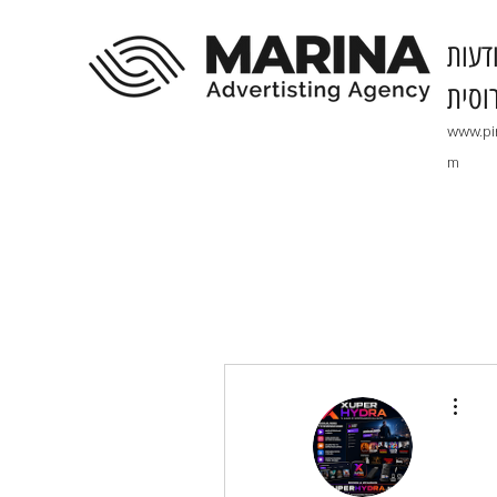
דעות
וסית
www.pi
m
More actions