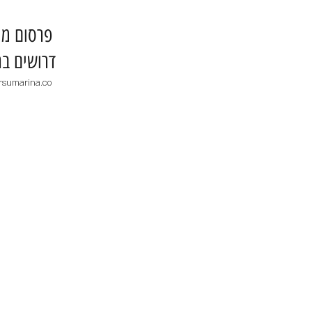
​פרסום מו
דרושים בר
rsumarina.co