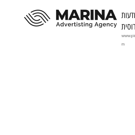
דעות
וסית
www.pi
m