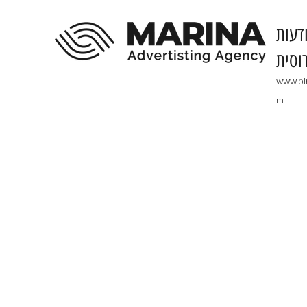
דעות
וסית
www.pi
m