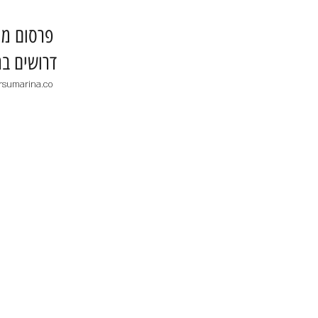
​פרסום מו
דרושים בר
rsumarina.co