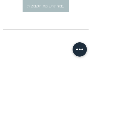
עבור לרשימת הקבוצות
​פרסום מודעות דרושים ברוסית
pirsum.marina@gmail.com
0777292959