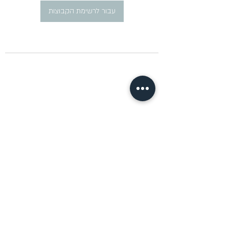
עבור לרשימת הקבוצות
​פרסום מודעות דרושים ברוסית
pirsum.marina@gmail.com
0777292959