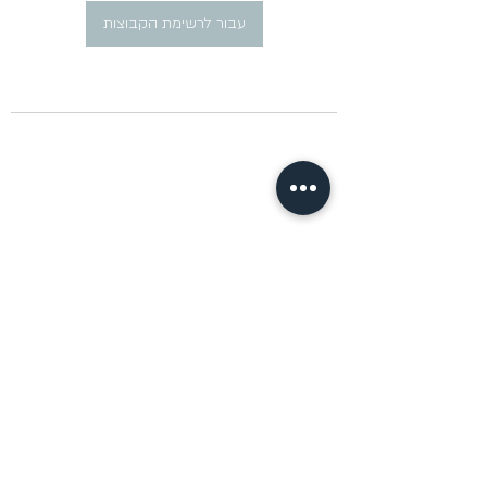
עבור לרשימת הקבוצות
​פרסום מודעות דרושים ברוסית
pirsum.marina@gmail.com
0777292959