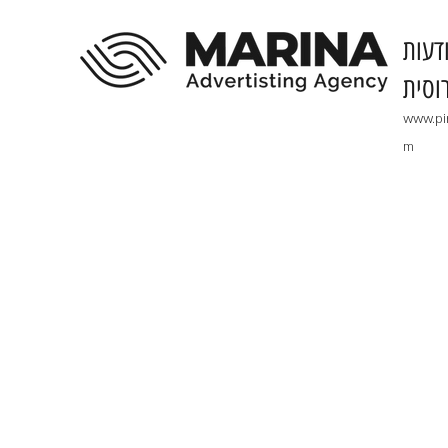
דעות
וסית
www.pi
m