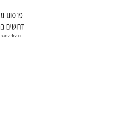
​פרסום מו
דרושים בר
rsumarina.co