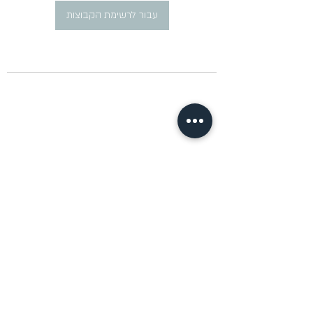
עבור לרשימת הקבוצות
​פרסום מודעות דרושים ברוסית
pirsum.marina@gmail.com
0777292959