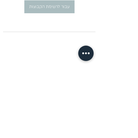
עבור לרשימת הקבוצות
​פרסום מודעות דרושים ברוסית
pirsum.marina@gmail.com
0777292959