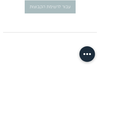
עבור לרשימת הקבוצות
​פרסום מודעות דרושים ברוסית
pirsum.marina@gmail.com
0777292959