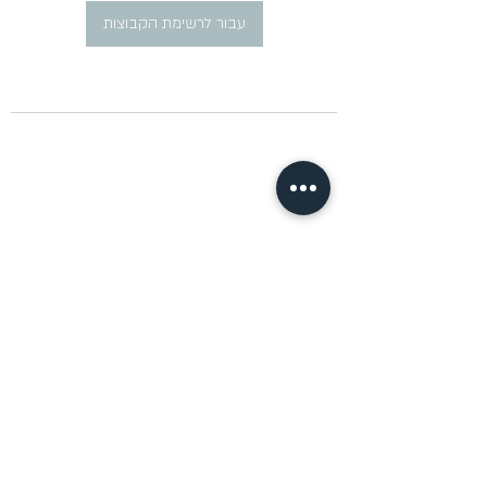
עבור לרשימת הקבוצות
​פרסום מודעות דרושים ברוסית
pirsum.marina@gmail.com
0777292959