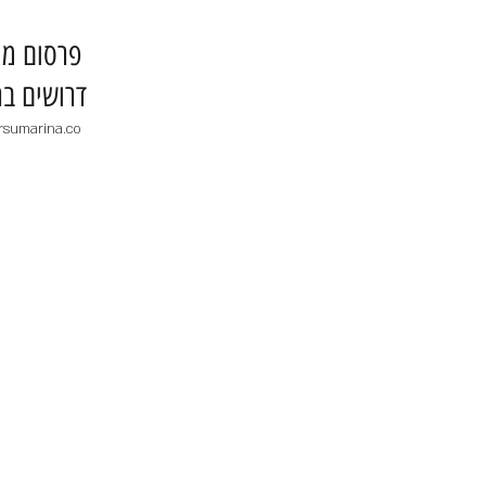
​פרסום מו
דרושים בר
rsumarina.co