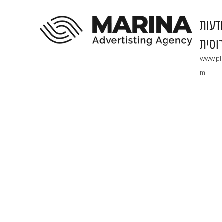
דעות
וסית
www.pi
m