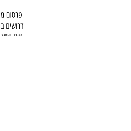
​פרסום מו
דרושים בר
rsumarina.co