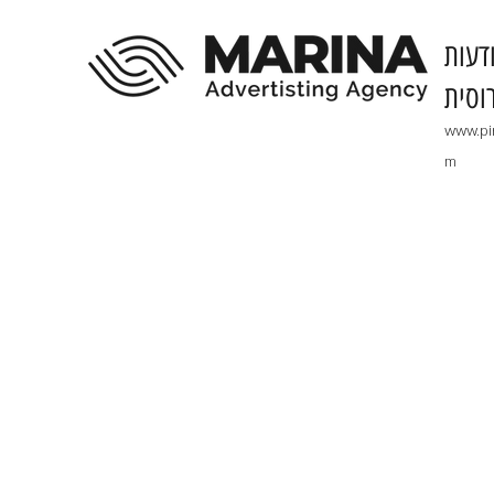
דעות
וסית
www.pi
m