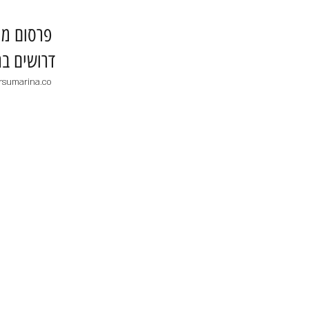
​פרסום מו
דרושים בר
rsumarina.co