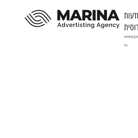
דעות
וסית
www.pi
m