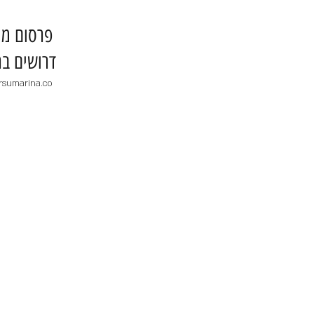
​פרסום מו
דרושים בר
rsumarina.co