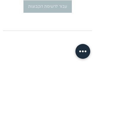
עבור לרשימת הקבוצות
​פרסום מודעות דרושים ברוסית
pirsum.marina@gmail.com
0777292959