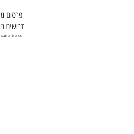
​פרסום מו
דרושים בר
rsumarina.co