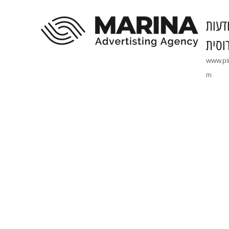
דעות
וסית
www.pi
m