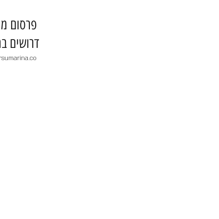
​פרסום מו
דרושים בר
rsumarina.co