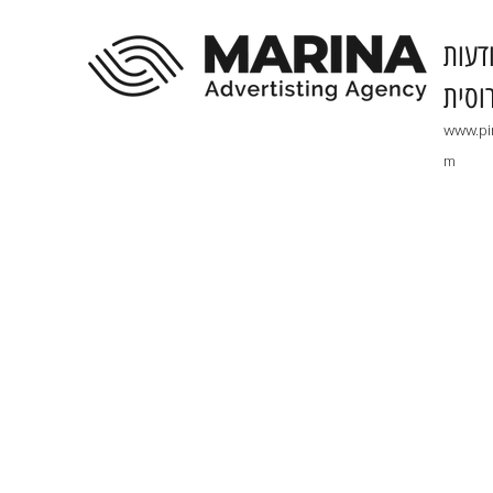
דעות
וסית
www.pi
m