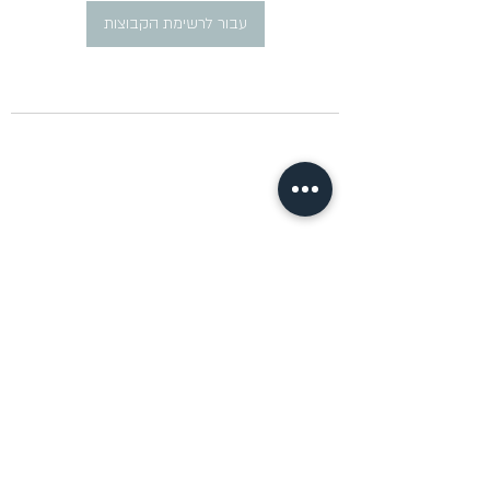
עבור לרשימת הקבוצות
​פרסום מודעות דרושים ברוסית
pirsum.marina@gmail.com
0777292959