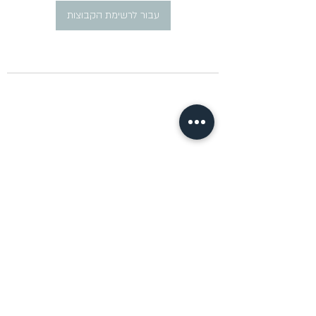
עבור לרשימת הקבוצות
​פרסום מודעות דרושים ברוסית
pirsum.marina@gmail.com
0777292959