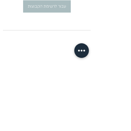
עבור לרשימת הקבוצות
​פרסום מודעות דרושים ברוסית
pirsum.marina@gmail.com
0777292959