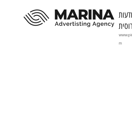
דעות
וסית
www.pi
m