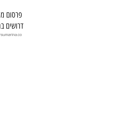
​פרסום מו
דרושים בר
rsumarina.co