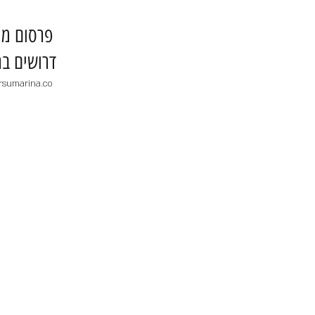
​פרסום מו
דרושים בר
rsumarina.co