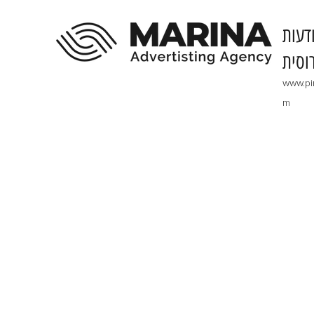
דעות
וסית
www.pi
m