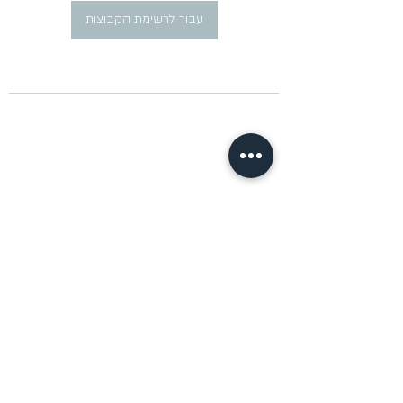
עבור לרשימת הקבוצות
​פרסום מודעות דרושים ברוסית
pirsum.marina@gmail.com
0777292959