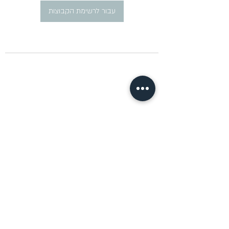
עבור לרשימת הקבוצות
​פרסום מודעות דרושים ברוסית
pirsum.marina@gmail.com
0777292959