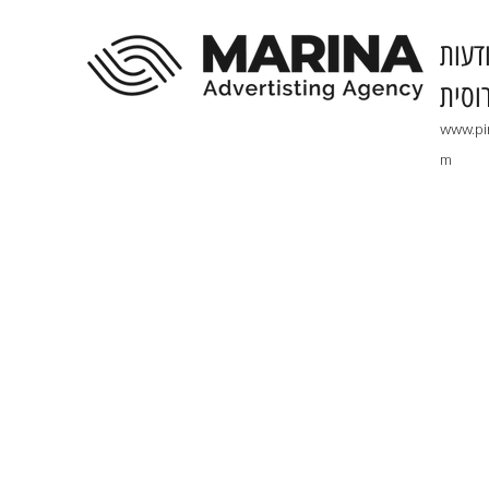
דעות
וסית
www.pi
m