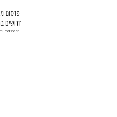
​פרסום מו
דרושים בר
rsumarina.co