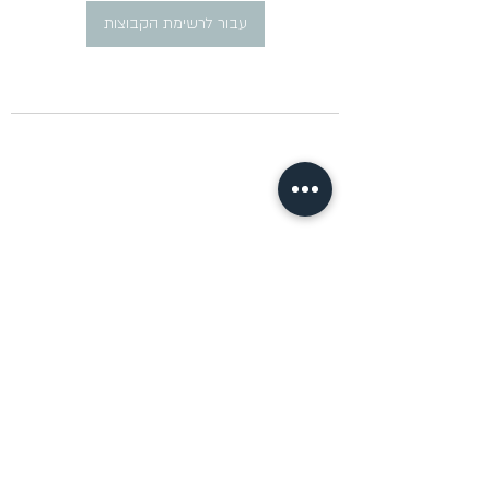
עבור לרשימת הקבוצות
​פרסום מודעות דרושים ברוסית
pirsum.marina@gmail.com
0777292959